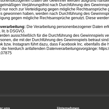
personenbezogenen Daten der Gewinner werden aufgrund handels-
egelmäßigen Verjährungsfrist nach Durchführung des Gewinnspi
d nur noch zur Verteidigung gegen mögliche Rechtsansprüche g
eis gewonnen haben, werden nach Durchführung des Gewinnspiel
idigung gegen mögliche Rechtsansprüche genutzt. Diese werde
nverarbeitung:
Die Verarbeitung personenbezogener Daten erfo
1 lit. b DSGVO.
erden ausschließlich für die Durchführung des Gewinnspiels ve
sonen, die mit der Durchführung des Gewinnspiels betraut sind.
zw. Instagram führt dazu, dass Facebook Inc. ebenfalls die hie
r die hierdurch anfallenden Datenverarbeitungsvorgänge:
https
5107875
er uns
Unternehmen