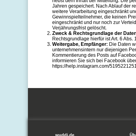
nebst dem Inhalt der Mitteilung. Die 
Jahren gespeichert. Nach Ablauf der r
weitere Verarbeitung eingeschränkt un
Gewinnspielteilnehmer, die keinen Pr
eingeschränkt und nur noch zur Verte
Verjährungsfrist gelöscht.
Zweck & Rechtsgrundlage der Date
Rechtsgrundlage hierfür ist Art. 6 Abs. 
Weitergabe, Empfänger:
Die Daten w
unternehmensintern nur diejenigen Per
Kommentierung des Posts auf Facebook b
informieren Sie sich bei Facebook übe
https://help.instagram.com/51952212
wuddi.de
Üb