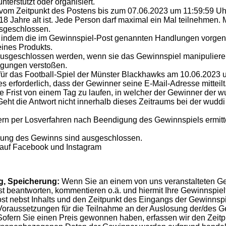
terstützt oder organisiert.
h vom Zeitpunkt des Postens bis zum 07.06.2023 um 11:59:59 Uh
18 Jahre alt ist. Jede Person darf maximal ein Mal teilnehmen
usgeschlossen.
, indem die im Gewinnspiel-Post genannten Handlungen vorge
ines Produkts.
sgeschlossen werden, wenn sie das Gewinnspiel manipulieren
ngungen verstoßen.
s für das Football-Spiel der Münster Blackhawks am 10.06.2023
 erforderlich, dass der Gewinner seine E-Mail-Adresse mitteil
 Frist von einem Tag zu laufen, in welcher der Gewinner der 
ht die Antwort nicht innerhalb dieses Zeitraums bei der wuddi
rn per Losverfahren nach Beendigung des Gewinnspiels ermittel
ung des Gewinns sind ausgeschlossen.
auf Facebook und Instagram
g, Speicherung:
Wenn Sie an einem von uns veranstalteten G
 beantworten, kommentieren o.ä. und hiermit Ihre Gewinnspiel
st nebst Inhalts und den Zeitpunkt des Eingangs der Gewinnspi
 Voraussetzungen für die Teilnahme an der Auslosung der/des 
 Sofern Sie einen Preis gewonnen haben, erfassen wir den Zei