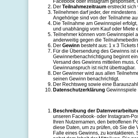
Facebook oder Instagram gesponsert, un
Der
Teilnahmezeitraum
erstreckt sic
Teilnehmen darf jeder, der mindestens 
Angehörige sind von der Teilnahme a
Die Teilnahme am Gewinnspiel erfolgt
und unabhängig vom Kauf oder Miete e
Teilnehmer können vom Gewinnspiel au
anderweitig gegen die Teilnahmebedi
Der
Gewinn
besteht aus: 1 x 3 Ticket
Für die Übersendung des Gewinns ist es
Gewinnerbenachrichtigung beginnt eine
Versand des Gewinns mitteilen muss. Ge
Gewinnanspruch ist nicht übertragbar.
Der Gewinner wird aus allen Teilnehme
seinen Gewinn benachrichtigt.
Der Rechtsweg sowie eine Barauszahl
Datenschutzerklärung
Gewinnspiele 
Beschreibung der Datenverarbeitun
unseren Facebook- oder Instagram-Post
Ihren Nutzernamen, den betroffenen Po
diese Daten, um zu prüfen, ob Sie die
Falle eines Gewinns, zu kontaktieren.