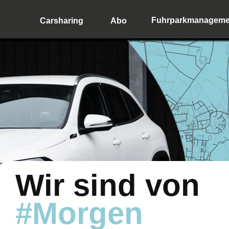
Fuhrparkmanageme
Carsharing
Abo
Wir sind von
#Morgen