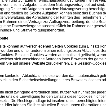
nfällen und Schäden d) Wirtschaftsprüfungsunternehmen e) ve
iese von uns mit Aufgaben aus dem Nutzungsvertrag betraut sin
gung Dritter mit Aufgaben aus dem Nutzungsvertrag berechtigt.
en erforderlich ist. Solche Aufgaben können sein: das Buchen 
tenverwaltung, die Abrechnung der Fahrten des Teilnehmers u
 im Rahmen eines Vertrags zur Auftragsverarbeitung, der die Bea
olgt eine Datenweitergabe ausschließlich im Rahmen der gesetzl
rdnungs- und Strafverfolgungsbehörden.
bsite
ite können auf verschiedenen Seiten Cookies zum Einsatz kom
ert werden und unter anderem einen reibungslosen Ablauf des 
Cookies. Session-Cookies werden automatisiert gelöscht, wenn
t welcher sich verschiedene Anfragen Ihres Browsers der geme
enn Sie auf unsere Website zurückkehren. Die Session-Cookies
em konkreten Ablaufdatum, diese werden dann automatisch gelö
eit in den Sicherheitseinstellungen Ihres Browsers löschen oder
te nicht zwingend erforderlich sind, nutzen wir nur mit der jede
ie uns die Einwilligung für den Einsatz dieser Cookies nicht ert
etzt. Die Rechtsgrundlage ist insofern unser berechtigtes Inte
nz. Hier können Sie Ihre aktuellen Einstellungen überprüfen un