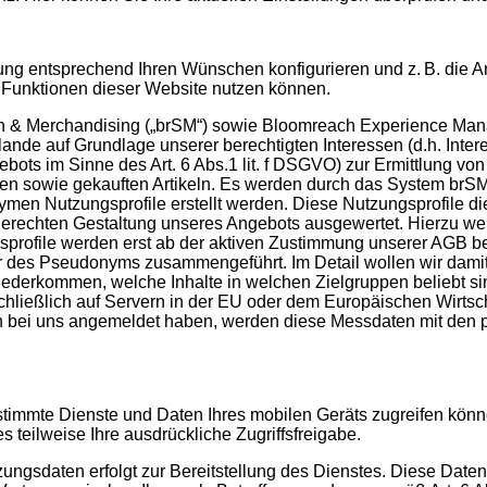
llung entsprechend Ihren Wünschen konfigurieren und z. B. di
le Funktionen dieser Website nutzen können.
h & Merchandising („brSM“) sowie Bloomreach Experience Mana
nde auf Grundlage unserer berechtigten Interessen (d.h. Inter
bots im Sinne des Art. 6 Abs.1 lit. f DSGVO) zur Ermittlung von
en sowie gekauften Artikeln. Es werden durch das System brS
en Nutzungsprofile erstellt werden. Diese Nutzungsprofile d
erechten Gestaltung unseres Angebots ausgewertet. Hierzu we
profile werden erst ab der aktiven Zustimmung unserer AGB bei
des Pseudonyms zusammengeführt. Im Detail wollen wir damit
 wiederkommen, welche Inhalte in welchen Zielgruppen beliebt 
ließlich auf Servern in der EU oder dem Europäischen Wirtscha
ich bei uns angemeldet haben, werden diese Messdaten mit den
stimmte Dienste und Daten Ihres mobilen Geräts zugreifen kön
s teilweise Ihre ausdrückliche Zugriffsfreigabe.
gsdaten erfolgt zur Bereitstellung des Dienstes. Diese Datenve