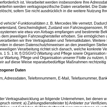
rforderlich ist. Verarbeitet werden insbesondere Ihre Adressd
terhin werden vertragsspezifische Daten verarbeitet. Die Date
öscht, sofern Sie nicht ausdrücklich in die weitere Nutzung Ihr
 vehicle“-Funktionalitäten z. B. Mercedes Me vernetzt. Dadurc
eterstand, Geschwindigkeit, Zustand von Fahrzeugsensoren, Re
itssystemen wie etwa von Airbags empfangen und bestimmte Be
dem jeweiligen Fahrzeughersteller erhoben. Sie ermöglichen u
 verarbeiten wir Ihre Vertragsdaten und Telematikdaten. Weiter
en in diesen Datenschutzhinweisen an den jeweiligen Stellen
weiligen Verarbeitung richtet sich danach, welche konkrete Ve
Abs. 1 S. 1 lit. f) DSGVO (Wartung und Pflege sowie Organisation
r Wartung, Pflege und Organisation unserer Flotte zu nutzen, be
ir auf diese Weise reparaturbedürftige Maßnahmen rechtzeitig
ezogener Daten
um, Adressdaten, Telefonnummern, E-Mail, Telefaxnummer, Ban
der Vertragsabwicklung an folgende Unternehmen, bei denen 
ruch nimmt: a) Zahlungsdienstleister b) Anbieter zur Verifizie