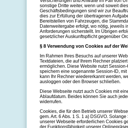
Versicherungen und Anwälte im Fall von U
sonstige Dritte weiter, wenn und soweit d
Geschäftsbedingungen sind wir zur Beauftra
dies zur Erfüllung der übertragenen Aufgab
Bereitstellen von Fahrzeugen, die Stammda
Datenweitergabe erfolgt, wo nötig, jeweils
Anforderungen sicherstellt. Im Übrigen erf
gesetzlicher Auskunftspflicht gegenüber O
§ 8 Verwendung von Cookies auf der We
Im Rahmen Ihres Besuchs auf unserer Webs
Textdateien, die auf Ihrem Rechner platzi
ermöglichen. Diese Website nutzt Session-
speichern eine sogenannte Session-ID, mi
kann Ihr Rechner wiedererkannt werden, w
ausloggen oder den Browser schließen.
Diese Webseite nutzt auch Cookies mit ein
Ablaufdatum. Beides können Sie auch jederz
widerrufen.
Cookies, die für den Betrieb unserer Websei
gem. Art. 6 Abs. 1 S. 1 a) DSGVO. Solange S
unserer Webseite erforderlichen Cookies ges
der Funktionsfähigkeit unserer Onlinepräse