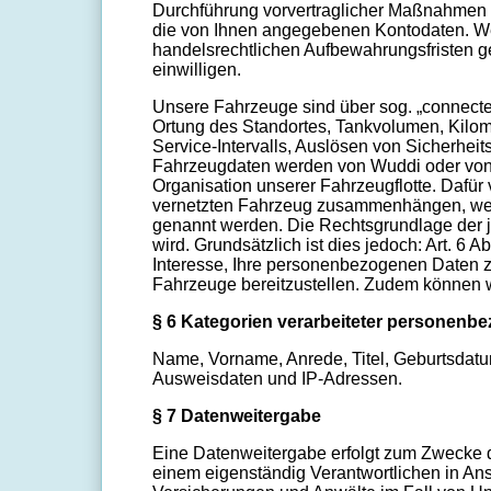
Durchführung vorvertraglicher Maßnahmen e
die von Ihnen angegebenen Kontodaten. Wei
handelsrechtlichen Aufbewahrungsfristen gel
einwilligen.
Unsere Fahrzeuge sind über sog. „connected
Ortung des Standortes, Tankvolumen, Kilom
Service-Intervalls, Auslösen von Sicherhe
Fahrzeugdaten werden von Wuddi oder von 
Organisation unserer Fahrzeugflotte. Dafür
vernetzten Fahrzeug zusammenhängen, werd
genannt werden. Die Rechtsgrundlage der je
wird. Grundsätzlich ist dies jedoch: Art. 6 
Interesse, Ihre personenbezogenen Daten zu
Fahrzeuge bereitzustellen. Zudem können w
§ 6 Kategorien verarbeiteter personenb
Name, Vorname, Anrede, Titel, Geburtsdat
Ausweisdaten und IP-Adressen.
§ 7 Datenweitergabe
Eine Datenweitergabe erfolgt zum Zwecke 
einem eigenständig Verantwortlichen in Ansp