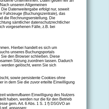
rbundene Unternehmen. Daten geben wir an
d. Nach unseren Allgemeinen
 Die Datenweitergabe erfolgt nur, soweit
der Fahrzeuge (Buchungszentrale), das
nd die Rechnungserstellung. Die
chtung sämtlicher datenschutzrechtlicher
ich vorgesehenen Fälle, z.B. bei
men. Hierbei handelt es sich um
Besuchs unseres Buchungsportals
 Sie den Browser schließen. Diese
insamen Sitzung zuordnen lassen. Dadurch
 werden gelöscht, wenn Sie sich
scht, sowie persistente Cookies ohne
 in dem Sie die zuvor erteilte Einwilligung
rzeit widerrufbaren Einwilligung des Nutzers
eilt haben, werden nur die für den Betrieb
resse gem. Art. 6 Abs. 1 S. 1 f) DSGVO an
d ggf. anpassen: